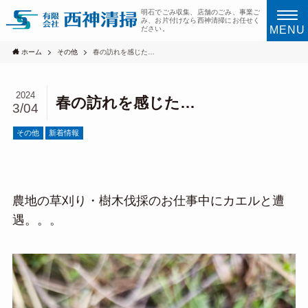
明石でごみ収集、店舗のごみ、事業ご
み、お片付けなら西神清掃にお任せく
MENU
ださい。
ホーム
その他
春の訪れを感じた…
2024
春の訪れを感じた…
3/04
その他
新着情報
農地の草刈り・樹木伐採のお仕事中にカエルと遭
遇。。。