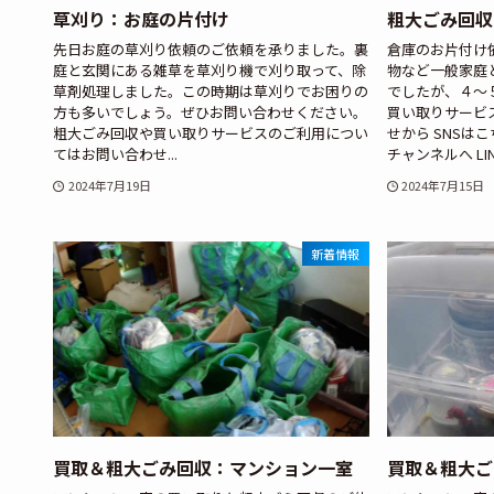
草刈り：お庭の片付け
粗大ごみ回収
先日お庭の草刈り依頼のご依頼を承りました。裏
倉庫のお片付け
庭と玄関にある雑草を草刈り機で刈り取って、除
物など一般家庭
草剤処理しました。この時期は草刈りでお困りの
でしたが、４～
方も多いでしょう。ぜひお問い合わせください。
買い取りサービ
粗大ごみ回収や買い取りサービスのご利用につい
せから SNSはこちら
てはお問い合わせ...
チャンネルへ LINE
2024年7月19日
2024年7月15日
新着情報
買取＆粗大ごみ回収：マンション一室
買取＆粗大ご