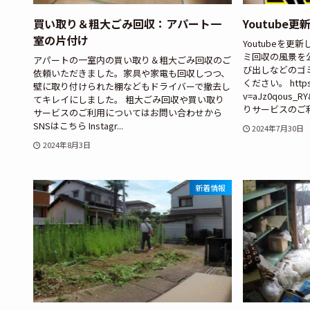
買い取り＆粗大ごみ回収：アパート一
Youtube更
室の片付け
Youtubeを
ミ回収の風景を
アパートの一室内の買い取り＆粗大ごみ回収のご
び出しなどのゴ
依頼いただきました。家具や家電も回収しつつ、
ください。 https:
壁に取り付けられた棚などもドライバーで撤去し
v=aJz0qous
てキレイにしました。 粗大ごみ回収や買い取り
りサービスのご利用
サービスのご利用についてはお問い合わせから
SNSはこちら Instagr...
2024年7月30日
2024年8月3日
新着情報