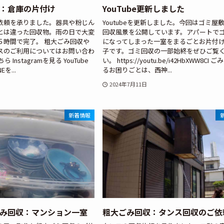
：倉庫の片付け
YouTube更新しました
依頼を承りました。器具や粉じん
Youtubeを更新しました。今回はゴミ屋
とは違った回収物。雨の日で大変
回収風景を公開しています。アパートで
５時間で完了。 粗大ごみ回収や
になってしまった一室をまるごとお片付
スのご利用についてはお問い合わ
子です。ゴミ回収の一部始終をぜひご覧
 Instagramを見る YouTube
い。 https://youtu.be/i42HbXWW8CI
を...
るお困りごとは、西神...
2024年7月11日
新着情報
み回収：マンション一室
粗大ごみ回収：タンス回収のご依