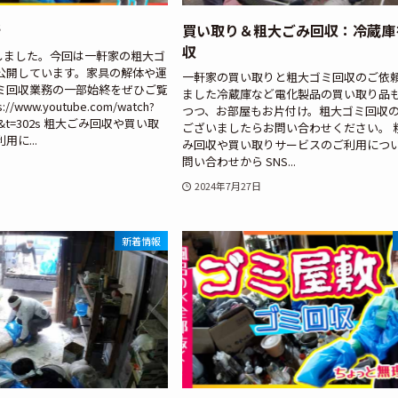
新
買い取り＆粗大ごみ回収：冷蔵庫
収
更新しました。今回は一軒家の粗大ゴ
公開しています。家具の解体や運
一軒家の買い取りと粗大ゴミ回収のご依
ミ回収業務の一部始終をぜひご覧
ました冷蔵庫など電化製品の買い取り品
//www.youtube.com/watch?
つつ、お部屋もお片付け。粗大ゴミ回収
_RY&t=302s 粗大ごみ回収や買い取
ございましたらお問い合わせください。 
に...
み回収や買い取りサービスのご利用につ
問い合わせから SNS...
2024年7月27日
新着情報