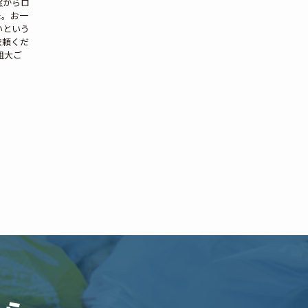
窓からロ
た。お一
いという
依頼くだ
粗大ご