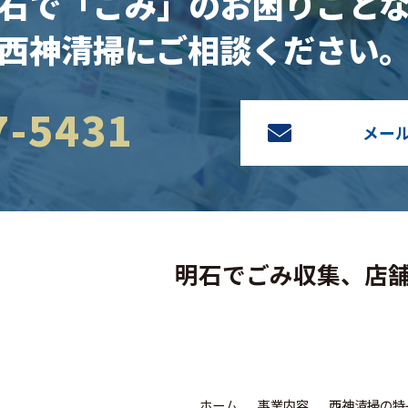
石で「ごみ」のお困りごと
西神清掃にご相談ください
7-5431
メー
明石でごみ収集、
店
ホーム
事業内容
西神清掃の特