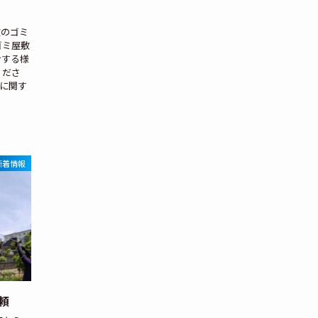
敷のゴミ
ゴミ屋敷
けする様
くださ
 ごみに関す
新着情報
頼