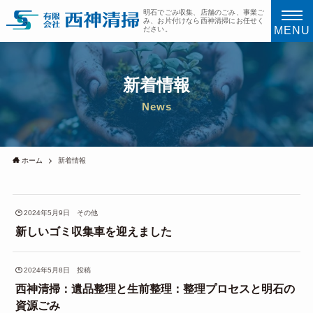
明石でごみ収集、店舗のごみ、事業ご
み、お片付けなら西神清掃にお任せく
MENU
ださい。
新着情報
News
ホーム
新着情報
2024年5月9日
その他
新しいゴミ収集車を迎えました
2024年5月8日
投稿
西神清掃：遺品整理と生前整理：整理プロセスと明石の
資源ごみ